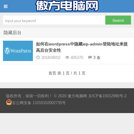
傲方电脑网
隐藏后台
如何在wordpress中隐藏wp-admin登陆地址来提
高后台安全性
2018/08/02
405370
3 条
首页
第 1 页 / 共 1 页
版权所有，保留一切权利！ © 2020
傲方电脑网
京ICP备15012990号-2
.
京公网安备 11010102002735号