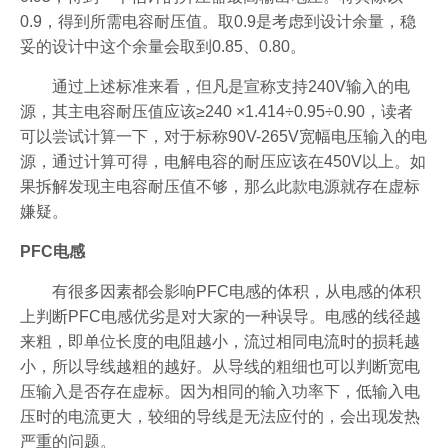
0.9，得到所需电容耐压值。取0.9是考虑到设计余量，稳
妥的设计中这个余量会取到0.85、0.80。
通过上述标准来看，但凡是宣称支持240V输入的电
源，其主电容耐压值应该≥240 ×1.414÷0.95÷0.90，读者
可以尝试计算一下，对于标称90V-265V宽幅电压输入的电
源，通过计算可得，电解电容的耐压应该在450V以上。如
果拆解发现主电容耐压值不够，那么此款电源就存在虚标
嫌疑。
PFC电感
有很多因素都会影响PFC电感的体积，从电感的体积
上判断PFC电感优劣是对大家的一种误导。电感的线径越
来粗，即单位长度的电阻越小，流过相同电流时的损耗越
小，所以导线越粗的越好。从导线的粗细也可以判断宽电
压输入是否存在虚标。因为相同的输入功率下，低输入电
压时的电流更大，较细的导线是无法应付的，会出现发热
严重的问题。